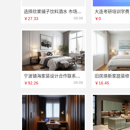
选择欣果铺子饮料酒水 市场大上手快
￥27.33
08-08
￥0
宁波镇海家装设计合作联系方式宁波雅美和居建材科技
￥92.26
08-08
￥16.45