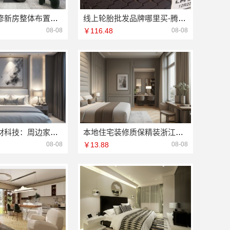
便宜住宅装修新房整体布置施工案例——浙江乐享新材料有限公司
线上轮胎批发品牌哪里买-腾冠畅正品溯源
08-08
￥116.48
08-08
嘉兴美派建材科技：周边家装定制服务环保材料
本地住宅装修质保精装浙江臻美新型建材有限公司
08-08
￥13.88
08-08