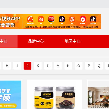
中心
品牌中心
地区中心
H
I
J
K
L
M
N
O
P
Q