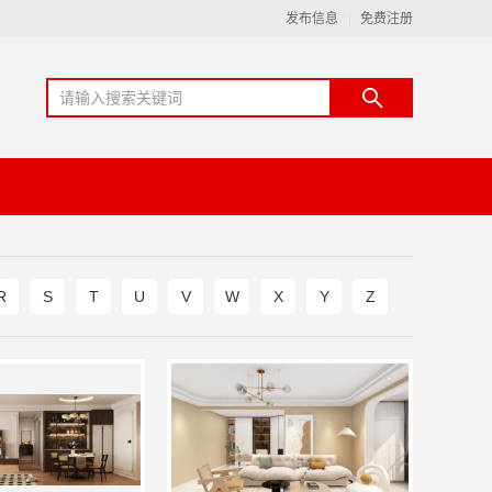
发布信息
免费注册
R
S
T
U
V
W
X
Y
Z