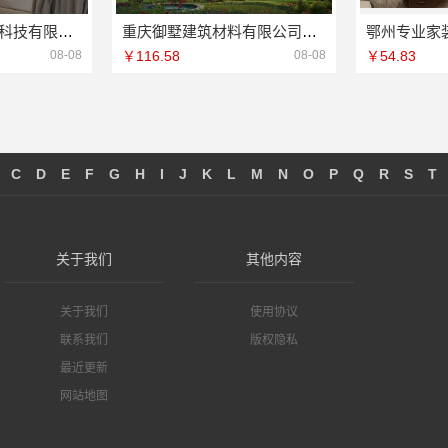
宁波雅美和居建材科技有限公司：宁波奉化家装装修线下门店地址
重庆御墅建筑材料有限公司：渝北建房每平米价格
08-08
￥116.58
08-08
￥54.83
C
D
E
F
G
H
I
J
K
L
M
N
O
P
Q
R
S
T
关于我们
其他内容
关于我们
使用协议
联系我们
版权隐私
最近更新
网站地图