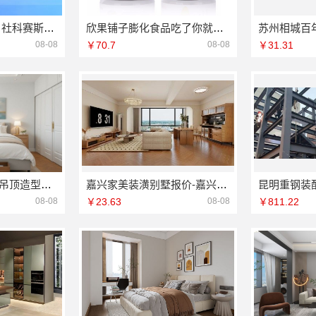
大连考研培训学费 社科赛斯考研专业辅导机构
欣果铺子膨化食品吃了你就会喜欢上的
08-08
￥70.7
08-08
￥31.31
旧房焕新家庭装修吊顶造型，海南万赢饰家新型建筑材料有限公简约实用
嘉兴家美装潢别墅报价-嘉兴家美建材
08-08
￥23.63
08-08
￥811.22